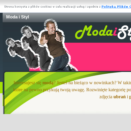
Moda i Styl
Interesujesz się
modą
? Jesteś na bieżąco w nowinkach? W takim 
które na pewno przykują twoją uwagę. Rozwinięte kategorię po
zdjęcia
ubrań
i