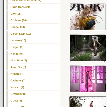
Dolce And Gabbana (22)
Hugo Boss (21)
Dior (18)
Oriflame (16)
Chanel (13)
Calvin Klein (10)
Lacoste (10)
Bvlgari (9)
Kenzo (9)
Moschino (9)
Anna Sui (8)
Armani (7)
Cacharel (7)
Versace (7)
Givenchy (6)
Gucci (6)