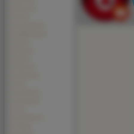
Baby Phat (1)
Boucheron (1)
Cerruti (1)
Custo Barcelona (1)
Dirk Bikkembergs (1)
Dunhill (1)
Ed Hardy (1)
Energie (1)
Florentino (1)
Giorgio Perla (1)
Gres (1)
Gustaf Esters (1)
Iu Franquesa (1)
J Lo (1)
Jesus Del Pozo (1)
La Perla (1)