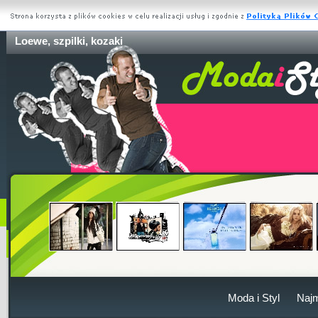
Loewe, szpilki, kozaki
Moda i Styl
Naj