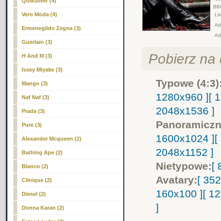
Quiksilver (4)
BB
Vero Moda (4)
Lin
Adr
Ermenegildo Zegna (3)
Ad
Guerlain (3)
Pobierz na d
H And M (3)
Issey Miyake (3)
Typowe (4:3)
Mango (3)
1280x960 ]
[ 
Naf Naf (3)
2048x1536 ]
Prada (3)
Panoramiczn
Pure (3)
1600x1024 ]
[
Alexander Mcqueen (2)
2048x1152 ]
Bathing Ape (2)
Nietypowe:
[
Blanco (2)
Avatary:
[ 35
Clinique (2)
160x100 ]
[ 1
Diesel (2)
]
Donna Karan (2)