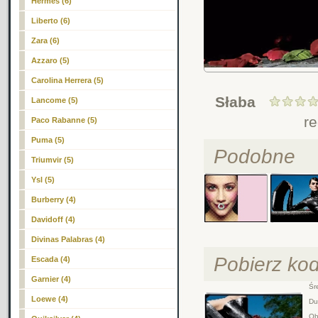
Hermes (6)
Liberto (6)
Zara (6)
Azzaro (5)
Carolina Herrera (5)
Słaba
Lancome (5)
r
Paco Rabanne (5)
Puma (5)
Podobne
Triumvir (5)
Ysl (5)
Burberry (4)
Davidoff (4)
Divinas Palabras (4)
Pobierz ko
Escada (4)
Garnier (4)
Śre
Loewe
(4)
Duż
Obr